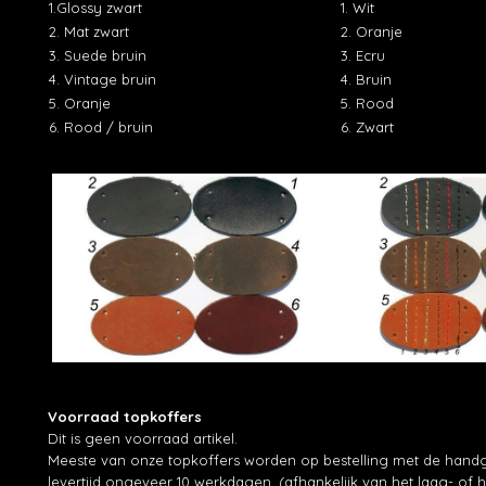
1.Glossy zwart
1. Wit
2. Mat zwart
2. Oranje
3. Suede bruin
3. Ecru
4. Vintage bruin
4. Bruin
5. Oranje
5. Rood
6. Rood / bruin
6. Zwart
Voorraad topkoffers
Dit is geen voorraad artikel.
Meeste van onze topkoffers worden op bestelling met de hand
levertijd ongeveer 10 werkdagen. (afhankelijk van het laag- of 