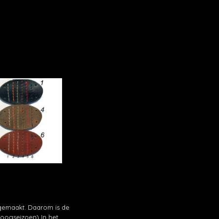
gemaakt. Daarom is de
hoogseizoen) In het