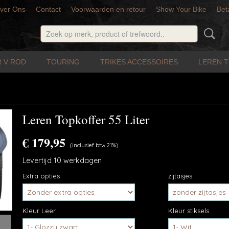
ver Ons
Contact
Voorwaarden en retour
Show Your Bike
Bet
 V ROD
TOURING
TRIKES ACCESSOIRES
LEREN 
Leren Topkoffer 55 Liter
€ 179,95
(inclusief btw 21%)
Levertijd 10 werkdagen
Extra opties
zijtasjes
Kleur Leer
Kleur stiksels