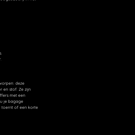
s.
.
worpen: deze
en stof. Ze zijn
ffers met een
nu je bagage
toerrit of een korte