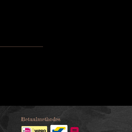
Betaalmethodes
s