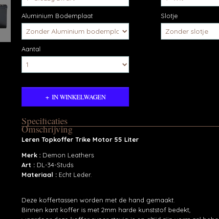
Aluminium Bodemplaat
Slotje
Aantal
IN WINKELWAGEN
Specificaties
Omschrijving
Productcode
DL-34-Studs-6047
Leren Topkoffer Trike Motor 55 Liter
Merk :
Demon Leathers
Art :
DL-34-Studs
Materiaal :
Echt Leder.
Deze koffertassen worden met de hand gemaakt.
Binnen kant koffer is met 2mm harde kunststof bedekt,