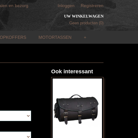
alen en bezorg
Inloggen
Registreren
UW WINKELWAGEN
Geen producten
(0)
TOPKOFFERS
MOTORTASSEN
+
Ook interessant