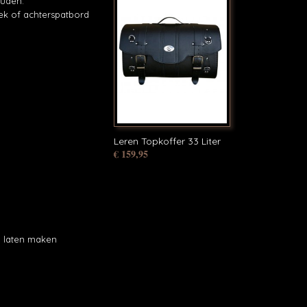
ouden.
ek of achterspatbord
Leren Topkoffer 33 Liter
€ 159,95
p laten maken