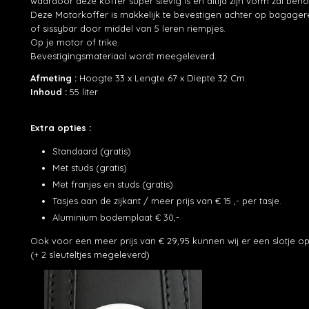
waardoor deze koffer super stevig is en altijd zijn vorm zal beh
Deze Motorkoffer is makkelijk te bevestigen achter op bagager
of sissybar door middel van 5 leren riempjes.
Op je motor of trike.
Bevestigingsmateriaal wordt meegeleverd.
Afmeting :
Hoogte 33 x Lengte 67 x Diepte 32 Cm.
Inhoud :
55 liter
Extra opties :
Standaard (gratis)
Met studs (gratis)
Met franjes en studs (gratis)
Tasjes aan de zijkant / meer prijs van € 15 ,- per tasje.
Aluminium bodemplaat € 30,-
Ook voor een meer prijs van € 29,95 kunnen wij er een slotje o
(+ 2 sleuteltjes megeleverd)