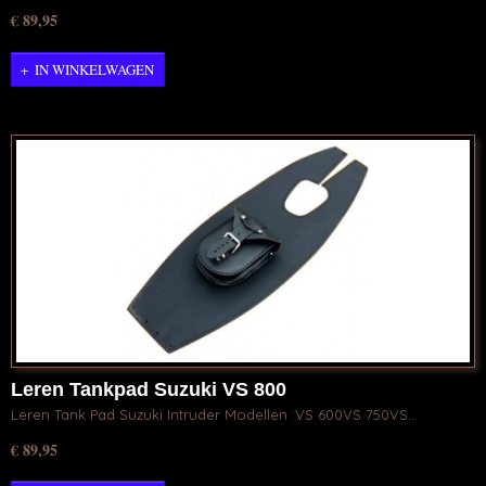
€ 89,95
IN WINKELWAGEN
Leren Tankpad Suzuki VS 800
Leren Tank Pad Suzuki Intruder Modellen :VS 600VS 750VS…
€ 89,95