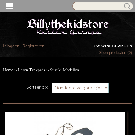
Inloggen
Registreren
UW WINKELWAGEN
Geen producten
(0)
Home
>
Leren Tankpads
>
Suzuki Modellen
Sorteer op: