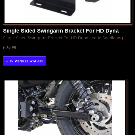
Single Sided Swingarm Bracket For HD Dyna
Single Sided Swingarm Bracket For HD Dyna Ledrie Saddlebag…
€ 39,95
IN WINKELWAGEN