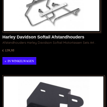
Harley Davidson Softail Afstandhouders
Motortassen Sets
Afstandhouders Harley Davidson Softail Motortassen Sets Art…
€ 139,95
IN WINKELWAGEN