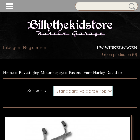
Inloggen
Registreren
UW WINKELWAGEN
Geen producten
(0)
Home
>
Bevestiging Motorbagage
>
Passend voor Harley Davidson
Sorteer op: