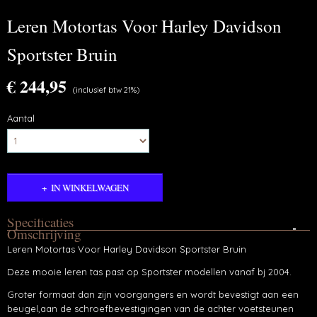
Leren Motortas Voor Harley Davidson
Sportster Bruin
€ 244,95
(inclusief btw 21%)
Aantal
IN WINKELWAGEN
Specificaties
Omschrijving
Productcode
Leren Motortas Voor Harley Davidson Sportster Bruin
S78 - BRUIN
Deze mooie leren tas past op Sportster modellen vanaf bj 2004.
Groter formaat dan zijn voorgangers en wordt bevestigt aan een
beugel,aan de schroefbevestigingen van de achter voetsteunen