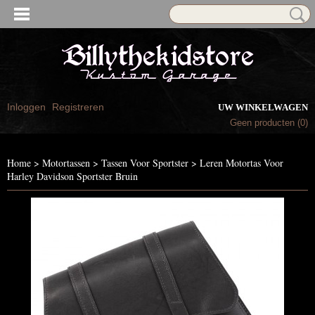
Inloggen
Registreren
UW WINKELWAGEN
Geen producten
(0)
Home
>
Motortassen
>
Tassen Voor Sportster
>
Leren Motortas Voor
Harley Davidson Sportster Bruin