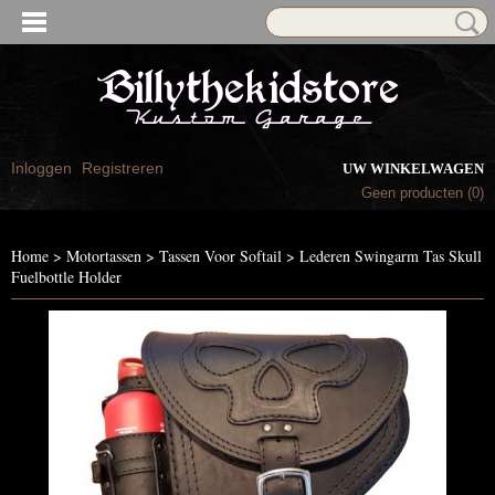
Inloggen
Registreren
UW WINKELWAGEN
Geen producten
(0)
Home
>
Motortassen
>
Tassen Voor Softail
>
Lederen Swingarm Tas Skull
Fuelbottle Holder