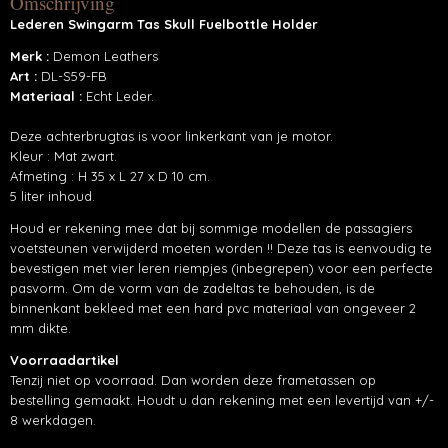
Omschrijving
Productcode
Lederen Swingarm Tas Skull Fuelbottle Holder
DL-59-Skull
Merk :
Demon Leathers
Art :
DL-S59-FB
Materiaal :
Echt Leder.
Deze achterbrugtas is voor linkerkant van je motor.
Kleur : Mat zwart.
Afmeting : H 35 x L 27 x D 10 cm.
5 liter inhoud.
Houd er rekening mee dat bij sommige modellen de passagiers
voetsteunen verwijderd moeten worden !! Deze tas is eenvoudig te
bevestigen met vier leren riempjes (inbegrepen) voor een perfecte
pasvorm. Om de vorm van de zadeltas te behouden, is de
binnenkant bekleed met een hard pvc materiaal van ongeveer 2
mm dikte.
Voorraadartikel
Tenzij niet op voorraad. Dan worden deze frametassen op
bestelling gemaakt. Houdt u dan rekening met een levertijd van +/-
8 werkdagen.