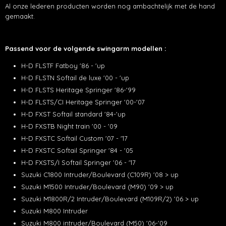
Al onze lederen producten worden nog ambachtelijk met de hand
gemaakt.
Passend voor de volgende swingarm modellen :
H-D FLSTF Fatboy '86 - 'up
H-D FLSTN Softail de luxe '00 - 'up
H-D FLSTS Heritage Springer '86-'99
H-D FLSTS/CI Heritage Springer '00-'07
H-D FXST Softail standard '84-'up
H-D FXSTB Night train '00 - '09
H-D FXSTC Softail Custom '07 - '17
H-D FXSTC Softail Springer '84 - '05
H-D FXSTS/I Softail Springer '06 - '17
Suzuki C1800 Intruder/Boulevard (C109R) '08 > up
Suzuki M1500 Intruder/Boulevard (M90) '09 > up
Suzuki M1800R/2 Intruder/Boulevard (M109R/2) '06 > up
Suzuki M800 Intruder
Suzuki M800 intruder/Boulevard (M50) '06-'09