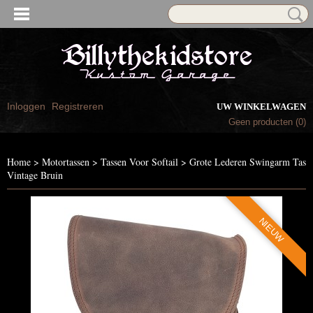
Inloggen
Registreren
UW WINKELWAGEN
Geen producten
(0)
Home
>
Motortassen
>
Tassen Voor Softail
>
Grote Lederen Swingarm Tas
Vintage Bruin
NIEUW