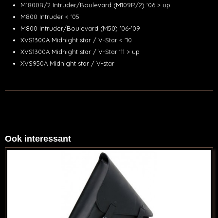
M1800R/2 Intruder/Boulevard (M109R/2) '06 > up
M800 Intruder < '05
M800 intruder/Boulevard (M50) '06-'09
XVS1300A Midnight star / V-Star < '10
XVS1300A Midnight star / V-Star '11 > up
XVS950A Midnight star / V-star
Ook interessant