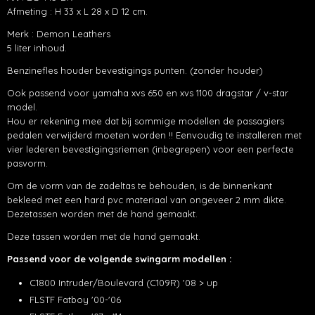
Afmeting : H 33 x L 28 x D 12 cm.
Merk : Demon Leathers
5 liter inhoud.
Benzinefles houder bevestigings punten. (zonder houder)
Ook passend voor yamaha xvs 650 en xvs 1100 dragstar / v-star
model.
Hou er rekening mee dat bij sommige modellen de passagiers
pedalen verwijderd moeten worden !! Eenvoudig te installeren met
vier lederen bevestigingsriemen (inbegrepen) voor een perfecte
pasvorm.
Om de vorm van de zadeltas te behouden, is de binnenkant
bekleed met een hard pvc materiaal van ongeveer 2 mm dikte.
Dezetassen worden met de hand gemaakt.
Deze tassen worden met de hand gemaakt.
Passend voor de volgende swingarm modellen :
C1800 Intruder/Boulevard (C109R) '08 > up
FLSTF Fatboy '00-'06