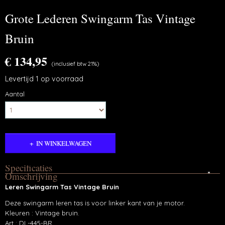
Grote Lederen Swingarm Tas Vintage
Bruin
€ 134,95
(inclusief btw 21%)
Levertijd 1 op voorraad
Aantal
IN WINKELWAGEN
Specificaties
Omschrijving
Productcode
Leren Swingarm Tas Vintage Bruin
S445-BR
Deze swingarm leren tas is voor linker kant van je motor.
Kleuren : Vintage bruin.
Art : DL-445-BR