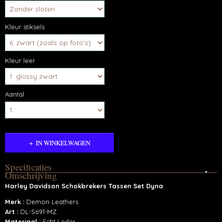
Kleur stiksels
Kleur leer
Aantal
IN WINKELWAGEN
Specificaties
Omschrijving
Productcode
Harley Davidson Schokbrekers Tassen Set Dyna
Dyna tassen-6540
Merk :
Demon Leathers
Art :
DL-S691-MZ
Materiaal :
Echt Leder.