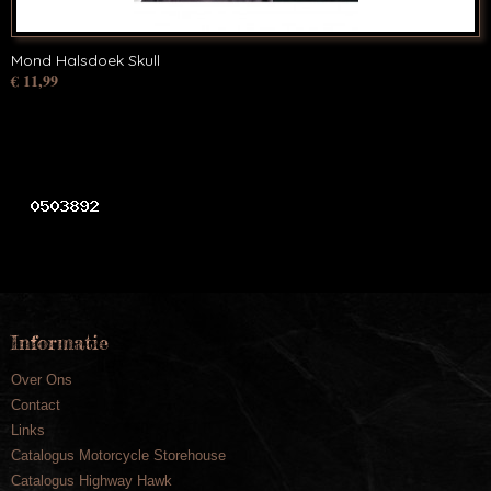
Mond Halsdoek Skull
€ 11,99
Informatie
Over Ons
Contact
Links
Catalogus Motorcycle Storehouse
Catalogus Highway Hawk