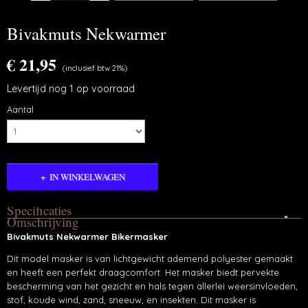
Bivakmuts Nekwarmer
€ 21,95
(inclusief btw 21%)
Levertijd nog 1 op voorraad
Aantal
IN WINKELWAGEN
Specificaties
Omschrijving
Productcode
Bivakmuts Nekwarmer Bikermasker
BTK-Bivakmuts-04
Dit model masker is van lichtgewicht ademend polyester gemaakt
en heeft een perfekt draagcomfort. Het masker biedt pervekte
bescherming van het gezicht en hals tegen allerlei weersinvloeden,
stof, koude wind, zand, sneeuw, en insekten. Dit masker is