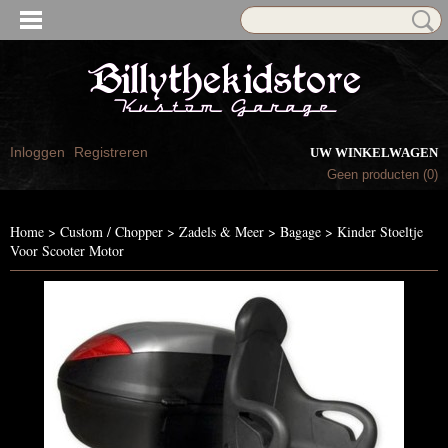
Inloggen
Registreren
UW WINKELWAGEN
Geen producten
(0)
Home
>
Custom / Chopper
>
Zadels & Meer
>
Bagage
>
Kinder Stoeltje
Voor Scooter Motor