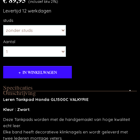
(inclusief btw 21%)
Levertijd 12 werkdagen
studs
Aantal
IN WINKELWAGEN
Specificaties
Omschrijving
Productcode
Leren Tankpad Honda GL1500C VALKYRIE
SK-Tankpad-04
Kleur : Zwart
.
Deze Tankpads worden met de handgemaakt van hoge kwaliteit
echt leer.
Elke band heeft decoratieve klinknagels en wordt geleverd met
twee lederen montage veters.