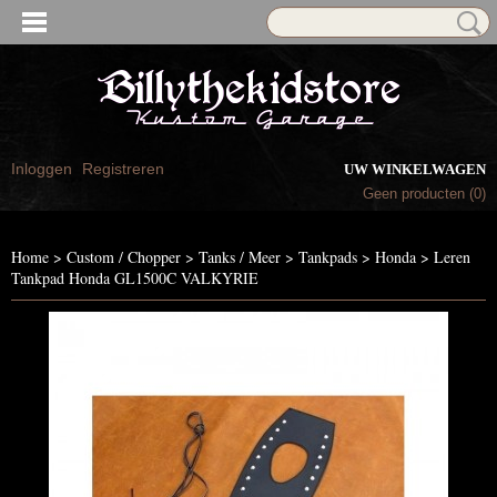
Inloggen
Registreren
UW WINKELWAGEN
Geen producten
(0)
Home
>
Custom / Chopper
>
Tanks / Meer
>
Tankpads
>
Honda
>
Leren
Tankpad Honda GL1500C VALKYRIE