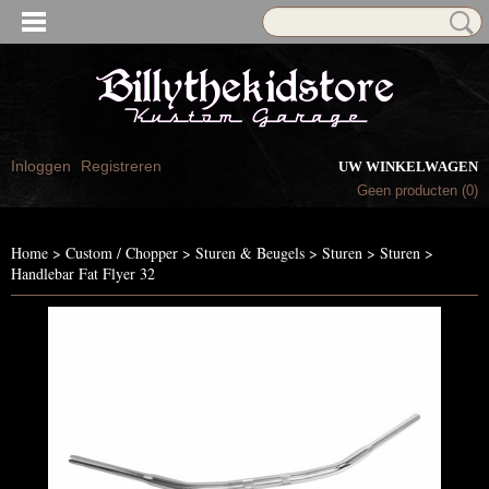
Inloggen
Registreren
UW WINKELWAGEN
Geen producten
(0)
Home
>
Custom / Chopper
>
Sturen & Beugels
>
Sturen
>
Sturen
>
Handlebar Fat Flyer 32