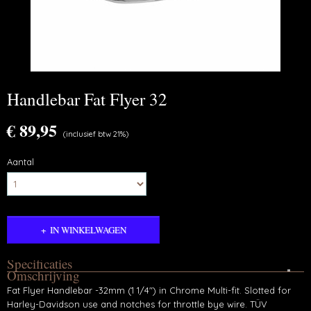
Handlebar Fat Flyer 32
€ 89,95
(inclusief btw 21%)
Aantal
IN WINKELWAGEN
Specificaties
Omschrijving
Productcode
Fat Flyer Handlebar -32mm (1 1/4") in Chrome Multi-fit. Slotted for
55-5012
Harley-Davidson use and notches for throttle bye wire. TÜV